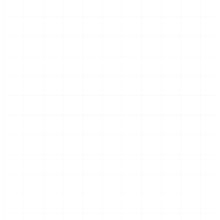
Nume
Email
Telefon (opțional)
Ce tip de proiect este acesta?
Spuneți-ne puțin despre ce aveți nevoie